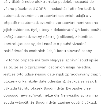
už v tištěné nebo elektronické podobě, nespadá do
věcné působnosti GDPR – nedochází při něm totiž k
automatizovanému zpracování osobních údajů a v
případě neautomatizovaného zpracování není vedena
jejich evidence. Byť je tedy k dekódování QR kódu použit
určitý automatizovaný nástroj (aplikace), z hlediska
kontrolující osoby jde i nadále o pouhé vizuální
nahlédnutí do osobních údajů kontrolované osoby.
I v tomto případě má tedy Nejvyšší správní soud spíše
za to, že se o zpracování osobních údajů nejedná,
jestliže tyto údaje nejsou dále nijak zpracovávány (např.
uloženy či kamkoliv dále odesílány). Jelikož se však k
výkladu těchto otázek Soudní dvůr Evropské unie
doposud nevyjadřoval, nelze dle Nejvyššího správního
soudu vyloučit, že Soudní dvůr zaujme odlišný výklad.