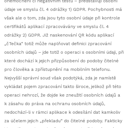
onemocnění či negativním testu – představují osobní
údaje ve smyslu čl. 4 odrážky 1) GDPR. Pochybnosti má
však ale o tom, zda jsou tyto osobní údaje při kontrole
certifikátů aplikací zpracovávány ve smyslu čl. 4
odrážky 2) GDPR. Již naskenování QR kódu aplikací
„čTečka“ totiž může naplňovat definici zpracování
osobních údajů – jde totiž o operaci s osobními údaji, při
které dochází k jejich přizpůsobení do podoby čitelné
pro člověka a zpřístupnění na mobilním telefonu.
Nejvyšší správní soud však podotýká, zda je namístě
vykládat pojem zpracování takto široce, jelikož při této
operaci nehrozí, že dojde ke zneužití osobních údajů a
k zásahu do práva na ochranu osobních údajů,
nedochází-li v rámci aplikace k odesílání dat kamkoliv
za účelem jejich „překladu“ do čitelné podoby. Fakticky