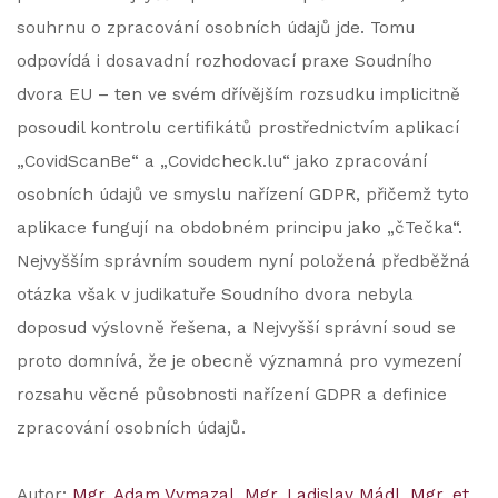
souhrnu o zpracování osobních údajů jde. Tomu
odpovídá i dosavadní rozhodovací praxe Soudního
dvora EU – ten ve svém dřívějším rozsudku implicitně
posoudil kontrolu certifikátů prostřednictvím aplikací
„CovidScanBe“ a „Covidcheck.lu“ jako zpracování
osobních údajů ve smyslu nařízení GDPR, přičemž tyto
aplikace fungují na obdobném principu jako „čTečka“.
Nejvyšším správním soudem nyní položená předběžná
otázka však v judikatuře Soudního dvora nebyla
doposud výslovně řešena, a Nejvyšší správní soud se
proto domnívá, že je obecně významná pro vymezení
rozsahu věcné působnosti nařízení GDPR a definice
zpracování osobních údajů.
Autor:
Mgr. Adam Vymazal
Mgr. Ladislav Mádl
Mgr. et