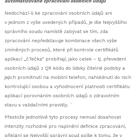
automatizované zpracování osobních údajů
Nedochází-li ke zpracování osobních údajů ani
v jednom z výše uvedených případů, je dle Nejvyššího
správního soudu namístě zabývat se tím, zda
zpracování nepředstavuje kombinace všech výše
zmíněných procesů, které při kontrole certifikátů
aplikací „čTečka“ probíhají, jako celek – tj. převedení
osobních údajů z QR kódu do lidsky čitelné podoby a
jejich promítnutí na mobilní telefon, nahlédnutí do nich
kontrolující osobou a vyhodnocení platnosti certifikátu
aplikací porovnáním osobních údajů o zdravotním
stavu s validačními pravidly. ¨
Přestože jednotlivě tyto procesy nemusí dosahovat
intenzity rozhodné pro naplnění definice zpracování,
přiklání se Nejvyšší správní soud spíše k tomu, že v