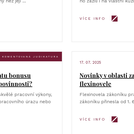
ý než její …
ho zažili i na vlastní kůž
VÍCE INFO
KOMENTOVANÁ JUDIKATURA
17. 07. 2025
latu bonusu
Novinky v oblasti 
povinnosti?
flexinovele
skvělé pracovní výkony,
Flexinovela zákoníku pr
 pracovního úrazu nebo
zákoníku přinesla od 1. 
VÍCE INFO