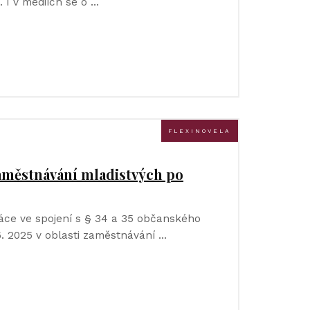
i. I v médiích se o …
FLEXINOVELA
zaměstnávání mladistvých po
áce ve spojení s § 34 a 35 občanského
6. 2025 v oblasti zaměstnávání …