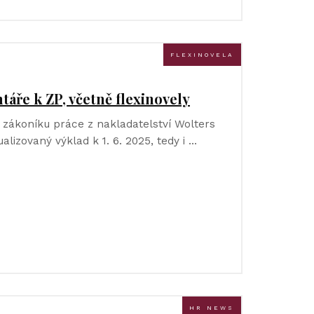
FLEXINOVELA
áře k ZP, včetně flexinovely
zákoníku práce z nakladatelství Wolters
ualizovaný výklad k 1. 6. 2025, tedy i …
HR NEWS