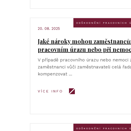
ODŠKODNĚNÍ PRACOVNÍCH 
20. 08. 2025
Jaké nároky mohou zaměstnancům
pracovním úrazu nebo při nemoci
V případě pracovního úrazu nebo nemoci z
zaměstnanci vůči zaměstnavateli celá řada
kompenzovat …
VÍCE INFO
ODŠKODNĚNÍ PRACOVNÍCH 