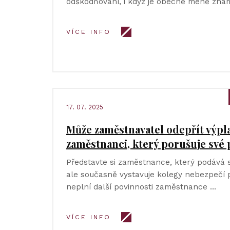
odškodňování, i když je obecně méně znám
VÍCE INFO
17. 07. 2025
Může zaměstnavatel odepřít výp
zaměstnanci, který porušuje své 
Představte si zaměstnance, který podává 
ale současně vystavuje kolegy nebezpečí
neplní další povinnosti zaměstnance …
VÍCE INFO