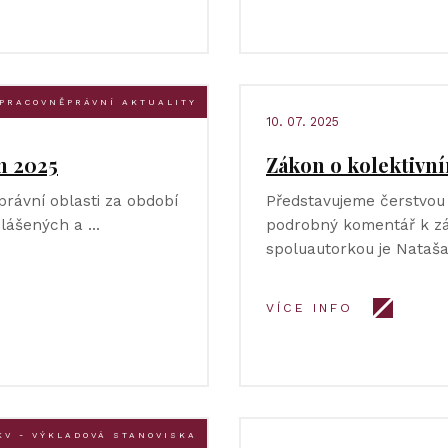
PRACOVNĚPRÁVNÍ AKTUALITY
10. 07. 2025
n 2025
Zákon o kolektivn
právní oblasti za období
Představujeme čerstvou 
yhlášených a …
podrobný komentář k zá
spoluautorkou je Nataša
VÍCE INFO
KV - VÝKLADOVÁ STANOVISKA