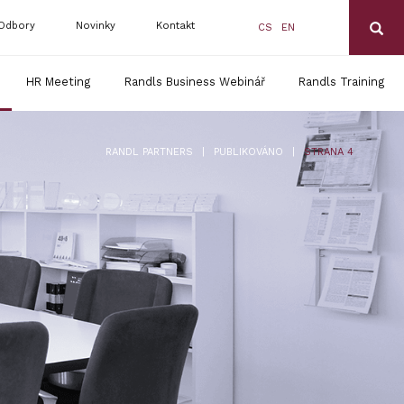
Odbory
Novinky
Kontakt
CS
EN
HR Meeting
Randls Business Webinář
Randls Training
|
|
RANDL PARTNERS
PUBLIKOVÁNO
STRANA 4