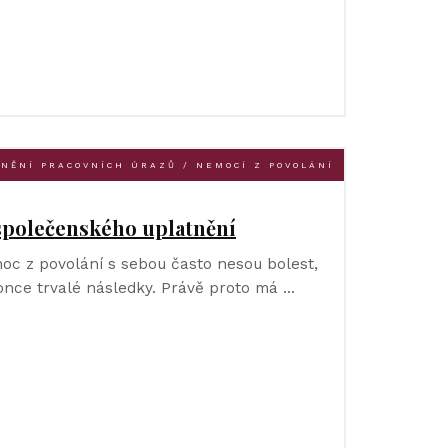
NĚNÍ PRACOVNÍCH ÚRAZŮ / NEMOCÍ Z POVOLÁNÍ
 společenského uplatnění
oc z povolání s sebou často nesou bolest,
once trvalé následky. Právě proto má …