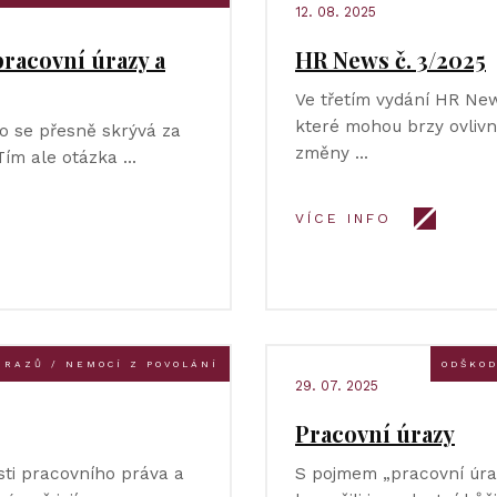
12. 08. 2025
racovní úrazy a
HR News č. 3/2025
Ve třetím vydání HR News
které mohou brzy ovlivn
co se přesně skrývá za
změny …
Tím ale otázka …
VÍCE INFO
ÚRAZŮ / NEMOCÍ Z POVOLÁNÍ
ODŠKOD
29. 07. 2025
Pracovní úrazy
sti pracovního práva a
S pojmem „pracovní úraz