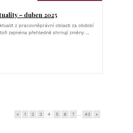
tuality – duben 2025
ktualit z pracovněprávní oblasti za období
Autoři zejména přehledně shrnují změny …
«
1
2
3
4
5
6
7
...
43
»