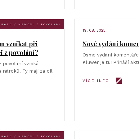
ÚRAZŮ / NEMOCÍ Z POVOLÁNÍ
19. 08. 2025
 vznikat při
Nové vydání koment
 z povolání?
Osmé vydání komentáře 
Kluwer je tu! Přináší akt
 povolání vzniká
 nároků. Ty mají za cíl
VÍCE INFO
ÚRAZŮ / NEMOCÍ Z POVOLÁNÍ