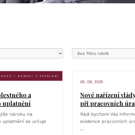
ÚRAZŮ / NEMOCÍ Z POVOLÁNÍ
05. 09. 2025
olestného a
Nové nařízení vlád
o uplatnění
při pracovních úr
 výše nároku na
Rádi bychom Vás informo
o uplatnění se určuje
evidence pracovních úra
…