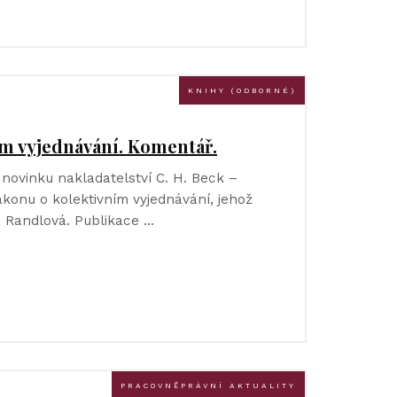
KNIHY (ODBORNÉ)
ím vyjednávání. Komentář.
novinku nakladatelství C. H. Beck –
konu o kolektivním vyjednávání, jehož
 Randlová. Publikace …
PRACOVNĚPRÁVNÍ AKTUALITY