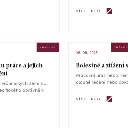
VÍCE INFO
NOVINKY
ODŠKOD
28. 08. 2025
u práce a jejich
Bolestné a ztížení
ění
Pracovní úraz nebo nem
dlouhé léčení nebo dok
z nečlenských zemí EU,
ecifického oprávnění.
VÍCE INFO