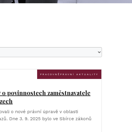
PRACOVNĚPRÁVNÍ AKTUALITY
y o povinnostech zaměstnavatele
azech
vali o nové právní úpravě v oblasti
zů. Dne 3. 9. 2025 bylo ve Sbírce zákonů