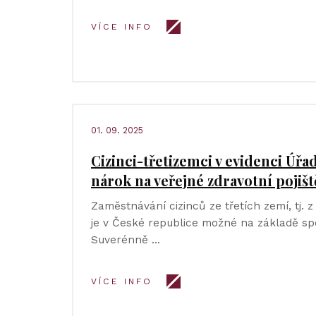
VÍCE INFO
01. 09. 2025
Cizinci-třetizemci v evidenci Úřad
nárok na veřejné zdravotní pojišt
Zaměstnávání cizinců ze třetích zemí, tj. 
je v České republice možné na základě sp
Suverénně …
VÍCE INFO