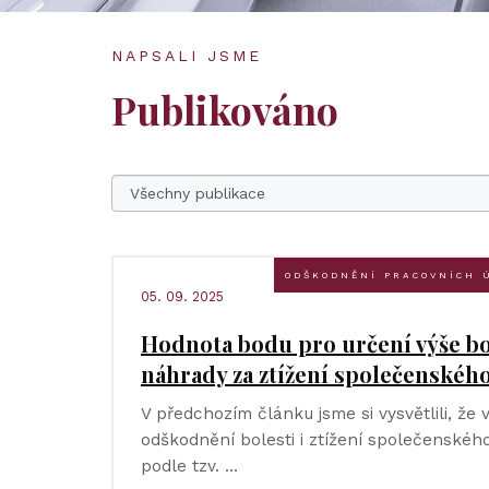
NAPSALI JSME
Publikováno
ODŠKODNĚNÍ PRACOVNÍCH 
05. 09. 2025
Hodnota bodu pro určení výše b
náhrady za ztížení společenskéh
V předchozím článku jsme si vysvětlili, že
odškodnění bolesti i ztížení společenskéh
podle tzv. …