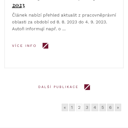
2023
Článek nabízí přehled aktualit z pracovněprávní
oblasti za období od 8. 8. 2023 do 4. 9. 2023.
Autoři informují např. o …
VÍCE INFO
DALŠÍ PUBLIKACE
«
1
2
3
4
5
6
»