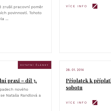
VÍCE INFO
 zrušil pracovní poměr
ních povinností. Tohoto
ěla …
OSTATNÍ ČLÁNKY
28. 01. 2014
í praxi – díl 3.
Příplatek k přípla
sobotu
dopadech nového
 se Nataša Randlová a
VÍCE INFO