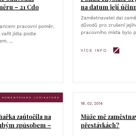
měru – 21 Cdo
na datum její účin
Zaměstnavatel dal zamě
důvodů pro zrušení její
nancem pracovní poměr.
pracovního místa bylo př
vařit jídla podle
lem. …
VÍCE INFO
KOMENTOVANÁ JUDIKATURA
18. 02. 2014
ařka zaútočila na
Může mě zaměstnava
hrubým způsobem –
přestávkách?