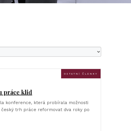
OSTATNÍ ČLÁNKY
 práce klid
hla konference, která probírala možnosti
 český trh práce reformovat dva roky po