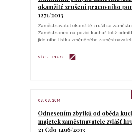
okamžité zrušení pracovního po
1271/2013
Zaměstnavatel okamžitě zrušil se zaměst
Zaměstnanec na pozici kuchař totiž odmítl 
jídelního lístku změněného zaměstnavate
VÍCE INFO
03. 03. 2014
Odnesením zbytků od oběda kuch
majetek zaměstnavatele zvlášť 
21 Cdo 1496/2013