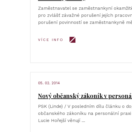
Zaměstnavatel se zaměstnankyní okamžitě
pro zvlášť závažné porušení jejích pracov
porušení povinností se zaměstnankyně m
VÍCE INFO
05. 02. 2014
Nový občanský zákoník v personáln
PSK (Linde) / V posledním dílu článku o 
občanského zákoníku na personální praxi
Lucie Hořejší věnují …