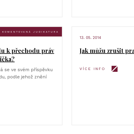
KOMENTOVANÁ JUDIKATURA
13. 05. 2014
du k přechodu práv
Jak můžu zrušit p
lička?
VÍCE INFO
á se ve svém příspěvku
du, podle jehož znění