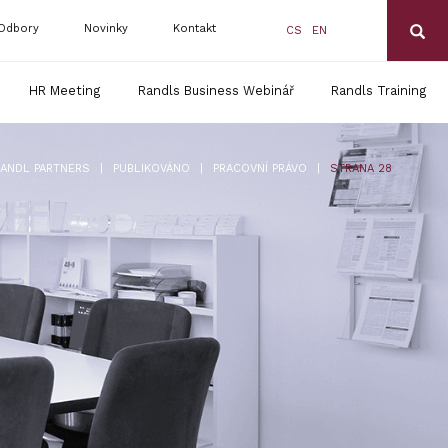
Odbory
Novinky
Kontakt
CS
EN
HR Meeting
Randls Business Webinář
Randls Training
|
|
|
ANDL PARTNERS
PUBLIKOVÁNO
PRACOVNÍ PRÁVO
STRANA 28