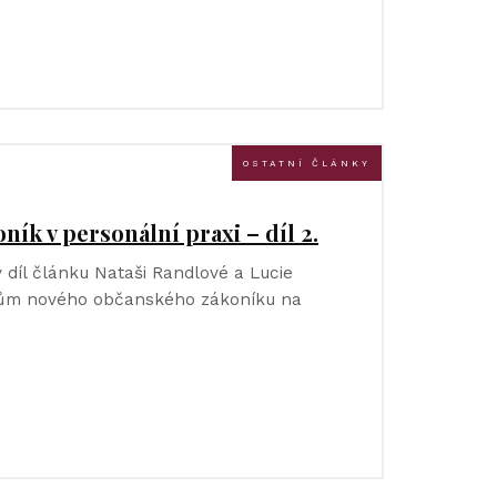
OSTATNÍ ČLÁNKY
ík v personální praxi – díl 2.
 díl článku Nataši Randlové a Lucie
dům nového občanského zákoníku na