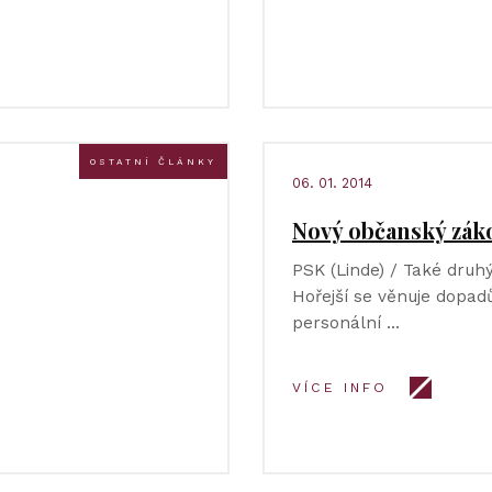
OSTATNÍ ČLÁNKY
06. 01. 2014
Nový občanský zákon
PSK (Linde) / Také druhý
Hořejší se věnuje dopa
personální …
VÍCE INFO