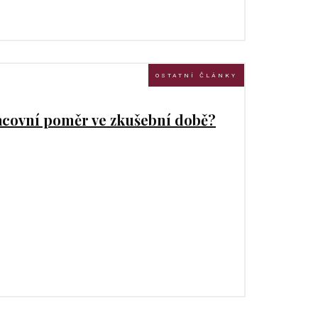
OSTATNÍ ČLÁNKY
racovní poměr ve zkušební době?