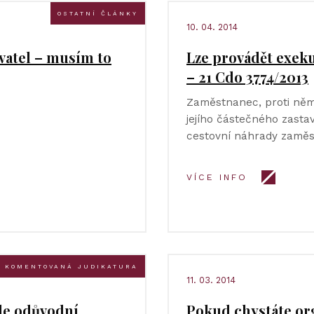
OSTATNÍ ČLÁNKY
10. 04. 2014
vatel – musím to
Lze provádět exeku
– 21 Cdo 3774/2013
Zaměstnanec, proti něm
jejího částečného zastav
cestovní náhrady zaměs
VÍCE INFO
KOMENTOVANÁ JUDIKATURA
11. 03. 2014
le odůvodní
Pokud chystáte org