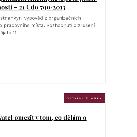
nosti – 21 Cdo 790/2013
stnankyni výpověď z organizačních
ho pracovního místa. Rozhodnutí o zrušení
ijato 11. …
OSTATNÍ ČLÁNKY
tel omezit v tom, co dělám o