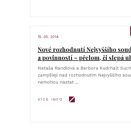
15. 05. 2014
Nové rozhodnutí Nejvyššího sou
a povinností – přelom, či slepá u
Nataša Randlová a Barbora Kudrhalt Such
zamýšlejí nad rozhodnutím Nejvyššího sou
nemohou nastat …
VÍCE INFO