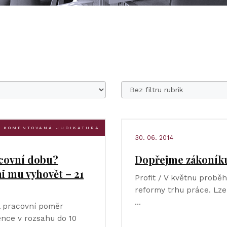
KOMENTOVANÁ JUDIKATURA
30. 06. 2014
acovní dobu?
Dopřejme zákoníku
ni mu vyhovět – 21
Profit / V květnu probě
reformy trhu práce. Lze
…
l pracovní poměr
nce v rozsahu do 10