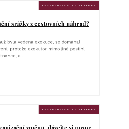
KOMENTOVANÁ JUDIKATURA
ční srážky z cestovních náhrad?
už byla vedena exekuce, se domáhal
ení, protože exekutor mimo jiné postihl
tnance, a …
KOMENTOVANÁ JUDIKATURA
anizační změnu, dávejte si pozor