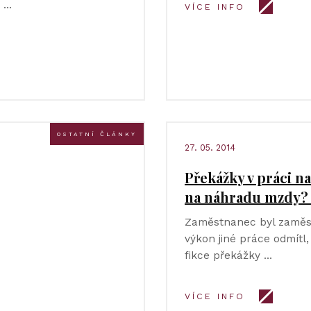
a …
VÍCE INFO
OSTATNÍ ČLÁNKY
27. 05. 2014
Překážky v práci n
na náhradu mzdy? 
Zaměstnanec byl zaměst
výkon jiné práce odmítl
fikce překážky …
VÍCE INFO