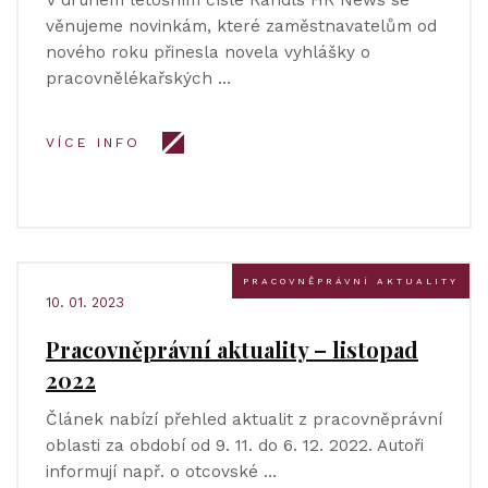
V druhém letošním čísle Randls HR News se
věnujeme novinkám, které zaměstnavatelům od
nového roku přinesla novela vyhlášky o
pracovnělékařských …
VÍCE INFO
PRACOVNĚPRÁVNÍ AKTUALITY
10. 01. 2023
Pracovněprávní aktuality – listopad
2022
Článek nabízí přehled aktualit z pracovněprávní
oblasti za období od 9. 11. do 6. 12. 2022. Autoři
informují např. o otcovské …