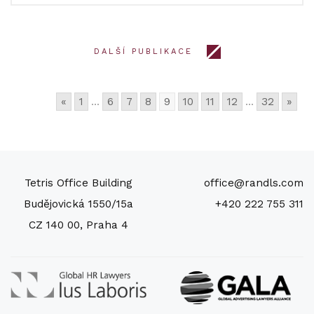
DALŠÍ PUBLIKACE
«
1
...
6
7
8
9
10
11
12
...
32
»
Tetris Office Building
office@randls.com
Budějovická 1550/15a
+420 222 755 311
CZ 140 00, Praha 4