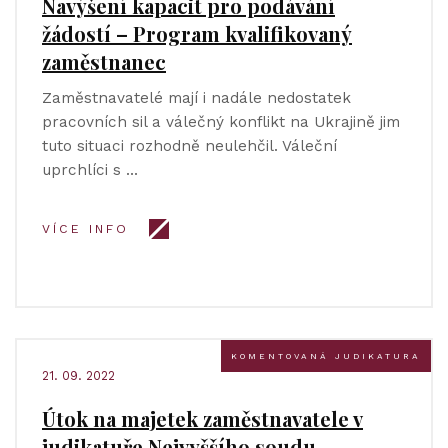
Navýšení kapacit pro podávání
žádostí – Program kvalifikovaný
zaměstnanec
Zaměstnavatelé mají i nadále nedostatek
pracovních sil a válečný konflikt na Ukrajině jim
tuto situaci rozhodně neulehčil. Váleční
uprchlíci s …
VÍCE INFO
KOMENTOVANÁ JUDIKATURA
21. 09. 2022
Útok na majetek zaměstnavatele v
judikatuře Nejvyššího soudu