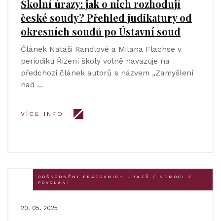
Školní úrazy: jak o nich rozhodují
české soudy? Přehled judikatury od
okresních soudů po Ústavní soud
Článek Nataši Randlové a Milana Flachse v
periodiku Řízení školy volně navazuje na
předchozí článek autorů s názvem „Zamyšlení
nad …
VÍCE INFO
ODŠKODNĚNÍ PRACOVNÍCH ÚRAZŮ / NEMOCÍ Z
POVOLÁNÍ
20. 05. 2025