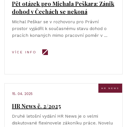
Pět otázek pro Michala Peškara: Zánik
dohod v Čechách se nekoná
Michal Peškar se v rozhovoru pro Právní
prostor vyjádřil k současnému stavu dohod o
pracích konaných mimo pracovní poměr v …
VÍCE INFO
HR NEWS
15. 04. 2025
HR News č. 2/2025
Druhé letošní vydání HR News je o velmi
diskutované flexinovele zákoníku práce. Novelu