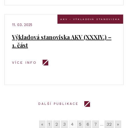
AKV - VÝKLADOVÁ STANOVISKA
11. 03. 2025
Výkladová stanoviska AKV (XXXIV.) –
1. část
VÍCE INFO
DALŠÍ PUBLIKACE
«
1
2
3
4
5
6
7
...
32
»