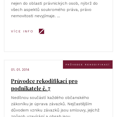
nejen do oblasti právnických osob, nýbrž do
všech aspektů soukromého práva, právo
nemovitosti nevyjímaje. …
VÍCE INFO
PRŮVODCE REKODIFIKACÍ
01. 01. 2014
Průvodce rekodifikací pro
podnikatele č. 7
Nedílnou součástí každého občanského
zákoníku je úprava závazků. Nejčastějším
důvodem vzniku závazků jsou smlouvy, jejichž
způsob uzavírání a obsah jsou …