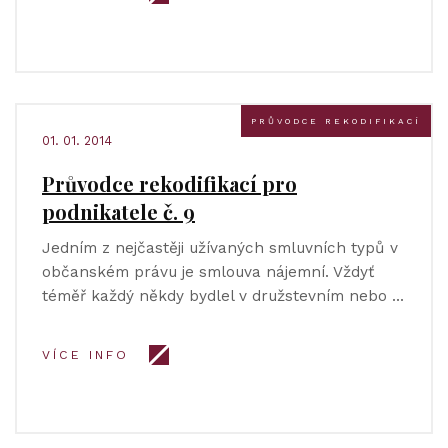
PRŮVODCE REKODIFIKACÍ
01. 01. 2014
Průvodce rekodifikací pro
podnikatele č. 9
Jedním z nejčastěji užívaných smluvních typů v
občanském právu je smlouva nájemní. Vždyť
téměř každý někdy bydlel v družstevním nebo …
VÍCE INFO